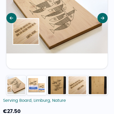
Vorige
Volg
Serving Board
,
Limburg
,
Nature
€
27.50