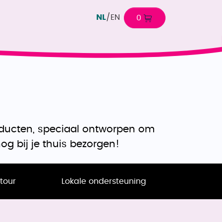
NL
/
EN
0
oducten, speciaal ontworpen om
g bij je thuis bezorgen!
tour
Lokale ondersteuning