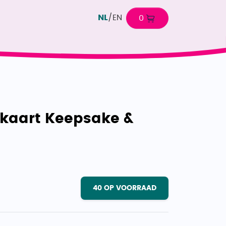
NL
/
EN
0
tkaart Keepsake &
40
OP VOORRAAD